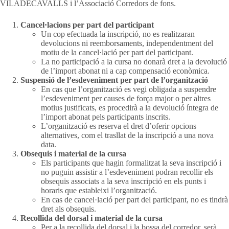
VILADECAVALLS i l’Associació Corredors de fons.
Cancel·lacions per part del participant
Un cop efectuada la inscripció, no es realitzaran
devolucions ni reemborsaments, independentment del
motiu de la cancel·lació per part del participant.
La no participació a la cursa no donarà dret a la devolució
de l’import abonat ni a cap compensació econòmica.
Suspensió de l’esdeveniment per part de l’organització
En cas que l’organització es vegi obligada a suspendre
l’esdeveniment per causes de força major o per altres
motius justificats, es procedirà a la devolució íntegra de
l’import abonat pels participants inscrits.
L’organització es reserva el dret d’oferir opcions
alternatives, com el trasllat de la inscripció a una nova
data.
Obsequis i material de la cursa
Els participants que hagin formalitzat la seva inscripció i
no puguin assistir a l’esdeveniment podran recollir els
obsequis associats a la seva inscripció en els punts i
horaris que estableixi l’organització.
En cas de cancel·lació per part del participant, no es tindrà
dret als obsequis.
Recollida del dorsal i material de la cursa
Per a la recollida del dorsal i la bossa del corredor, serà