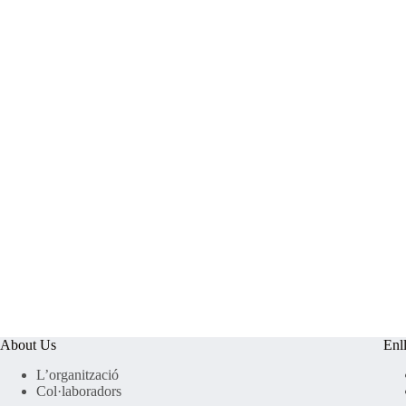
About Us
Enl
L’organització
Col·laboradors